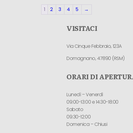
1
2
3
4
5
→
VISITACI
Via Cinque Febbraio, 123A
Domagnano, 47890 (RSM)
ORARI DI APERTUR
Lunedì – Venerdì
09:00-13:00 e 14:30-18:00
Sabato
09:30-12:00
Domenica – Chiusi