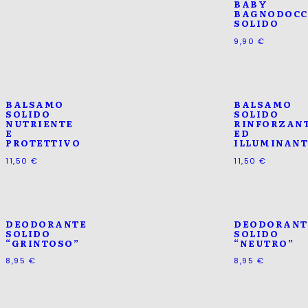
BABY
BAGNODOCC
SOLIDO
9,90
€
BALSAMO
BALSAMO
SOLIDO
SOLIDO
NUTRIENTE
RINFORZAN
E
ED
PROTETTIVO
ILLUMINAN
11,50
€
11,50
€
DEODORANTE
DEODORANT
SOLIDO
SOLIDO
“GRINTOSO”
“NEUTRO”
8,95
€
8,95
€