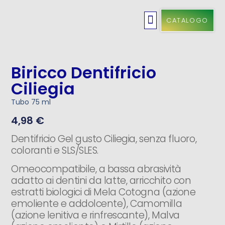
CATALOGO
Cosmetici Solidi
Cura Dei Capelli
Idee Regalo
Igiene Orale
Linea Bambini
Pulizia Casa
Biricco Dentifricio
Ciliegia
Tubo 75 ml
4,98
€
Dentifricio Gel gusto Ciliegia, senza fluoro,
coloranti e SLS/SLES.
Omeocompatibile, a bassa abrasività
adatto ai dentini da latte, arricchito con
estratti biologici di Mela Cotogna (azione
emoliente e addolcente), Camomilla
(azione lenitiva e rinfrescante), Malva