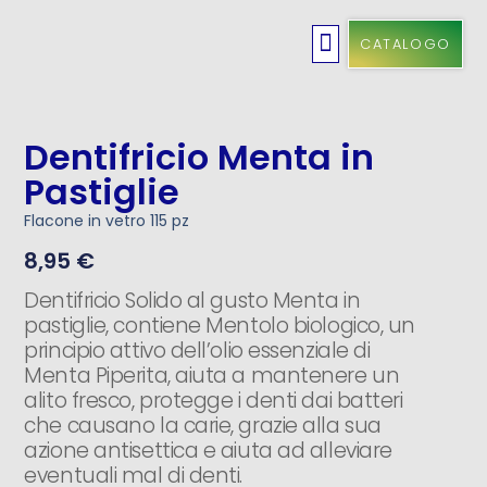
CATALOGO
Cosmetici Solidi
Cura Dei Capelli
Idee Regalo
Igiene Orale
Linea Bambini
Pulizia Casa
Dentifricio Menta in
Pastiglie
Flacone in vetro 115 pz
8,95
€
Dentifricio Solido al gusto Menta in
pastiglie, contiene Mentolo biologico, un
principio attivo dell’olio essenziale di
Menta Piperita, aiuta a mantenere un
alito fresco, protegge i denti dai batteri
che causano la carie, grazie alla sua
azione antisettica e aiuta ad alleviare
eventuali mal di denti.