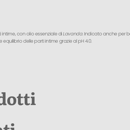
i intime, con olio essenziale di
Lavanda
. Indicato anche per b
quilibrio delle parti intime grazie al pH 4.0.
dotti
ti