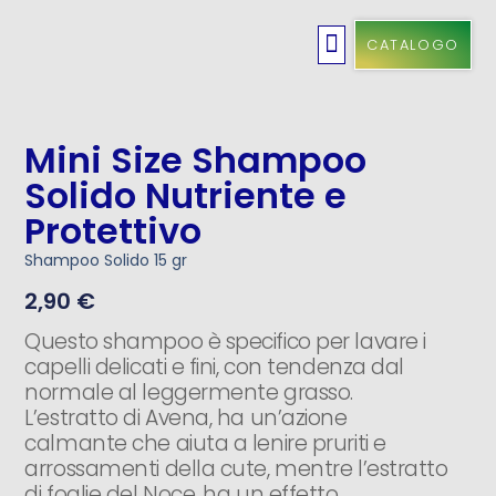
CATALOGO
Cosmetici Solidi
Cura Dei Capelli
Idee Regalo
Igiene Orale
Linea Bambini
Pulizia Casa
Mini Size Shampoo
Solido Nutriente e
Protettivo
Shampoo Solido 15 gr
2,90
€
Questo shampoo è specifico per lavare i
capelli delicati e fini, con tendenza dal
normale al leggermente grasso.
L’estratto di Avena, ha un’azione
calmante che aiuta a lenire pruriti e
arrossamenti della cute, mentre l’estratto
di foglie del Noce, ha un effetto